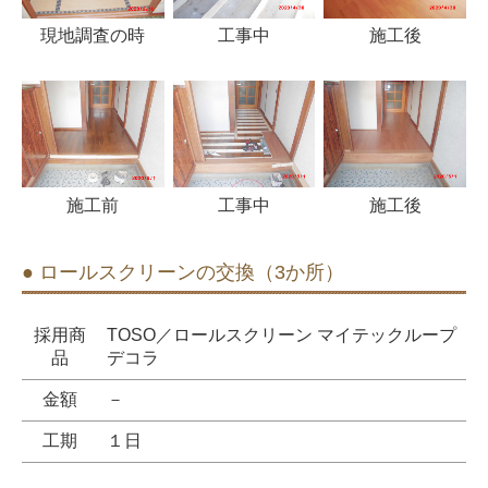
現地調査の時
工事中
施工後
施工前
工事中
施工後
● ロールスクリーンの交換（3か所）
採用商
TOSO／ロールスクリーン マイテックループ
品
デコラ
金額
－
工期
１日