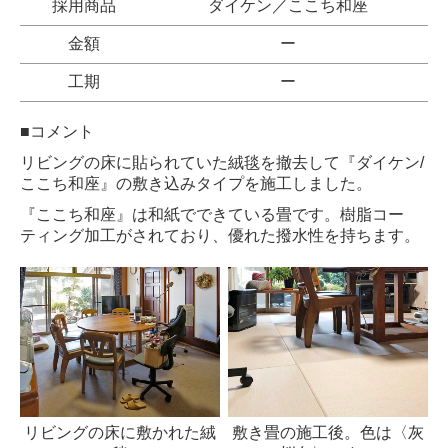
採用商品
ダイケン／ここち和座
金額
ー
工期
ー
■コメント
リビングの床に貼られていた絨毯を撤去して『ダイケン/
ここち和座』の敷き込みタイプを施工しました。
『ここち和座』は和紙でできている畳です。樹脂コー
ティング加工がされており、優れた撥水性を持ちます。
リビングの床に敷かれた絨
敷き畳の施工後。色は〈灰