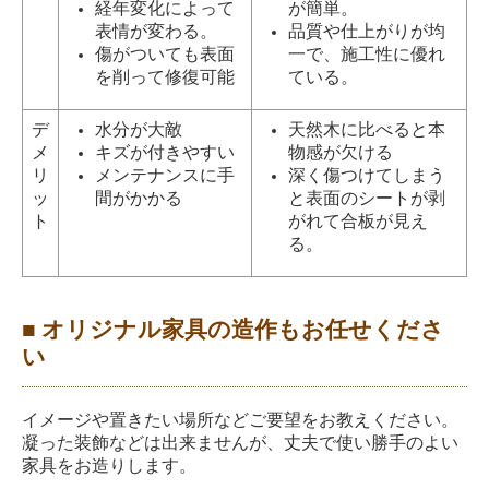
経年変化によって
が簡単。
表情が変わる。
品質や仕上がりが均
傷がついても表面
一で、施工性に優れ
を削って修復可能
ている。
デ
水分が大敵
天然木に比べると本
メ
キズが付きやすい
物感が欠ける
リ
メンテナンスに手
深く傷つけてしまう
ッ
間がかかる
と表面のシートが剥
ト
がれて合板が見え
る。
■ オリジナル家具の造作もお任せくださ
い
イメージや置きたい場所などご要望をお教えください。
凝った装飾などは出来ませんが、丈夫で使い勝手のよい
家具をお造りします。