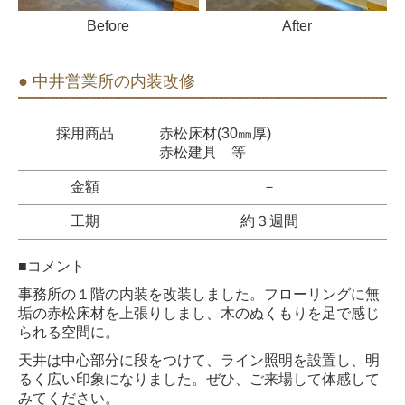
Before
After
● 中井営業所の内装改修
採用商品
赤松床材
(30㎜厚)
赤松建具 等
金額
－
工期
約３週間
■コメント
事務所の１階の内装を改装しました。
フローリングに無
垢の赤松床材を上張りしまし、木のぬくもりを足で感じ
られる空間に。
天井は中心部分に段をつけて、ライン照明を設置し、明
るく広い印象になりました。
ぜひ、ご来場して体感して
みてください。