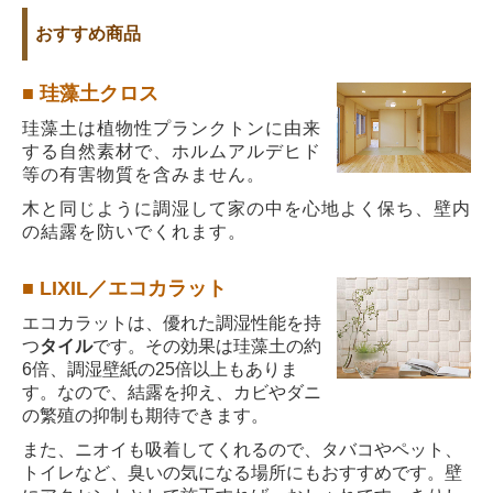
おすすめ商品
■ 珪藻土クロス
珪藻土は植物性プランクトンに由来
する自然素材で、ホルムアルデヒド
等の有害物質を含みません。
木と同じように調湿して家の中を心地よく保ち、壁内
の
結露
を防いでくれます。
■
LIXIL／エコカラット
エコカラットは、優れた調湿性能を持
つ
タイル
です。
その効果は珪藻土の約
6倍、調湿壁紙の25倍以上もありま
す。
なので、結露を抑え、カビやダニ
の繁殖の抑制も期待できます。
また、ニオイも吸着してくれるので、タバコやペット、
トイレなど、臭いの気になる場所にもおすすめです。壁