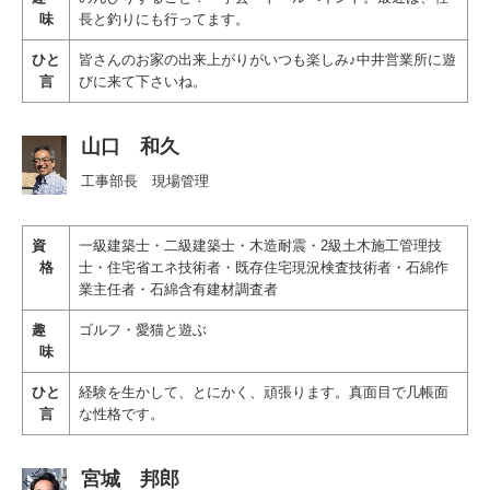
味
長と釣りにも行ってます。
ひと
皆さんのお家の出来上がりがいつも楽しみ♪中井営業所に遊
言
びに来て下さいね。
山口 和久
工事部長 現場管理
資
一級建築士・二級建築士・木造耐震・2級土木施工管理技
格
士・住宅省エネ技術者・既存住宅現況検査技術者・
石綿作
業主任者・石綿含有建材調査者
趣
ゴルフ・愛猫と遊ぶ
味
ひと
経験を生かして、とにかく、頑張ります。真面目で几帳面
言
な性格です。
宮城 邦郎