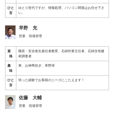
ひと
ゆとり世代ですが、情報処理、パソコン関係はお任せ下さ
言
い。
早野 充
営業 現場管理
資
職長・安全衛生責任者教育、
石綿作業主任者、石綿含有建
格
材調査者
趣
車、お神輿担ぎ、草野球
味
ひと
培った経験でお客様のニーズにこたえます！
言
佐藤 大輔
営業 現場管理