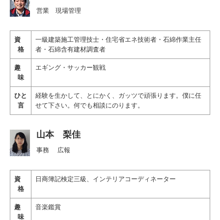
営業 現場管理
資
一級建築施工管理技士・住宅省エネ技術者
・
石綿作業主任
格
者・石綿含有建材調査者
趣
エギング・サッカー観戦
味
ひと
経験を生かして、とにかく、ガッツで頑張ります。僕に任
言
せて下さい。何でも相談にのります。
山本 梨佳
事務 広報
資
日商簿記検定三級、インテリアコーディネーター
格
趣
音楽鑑賞
味