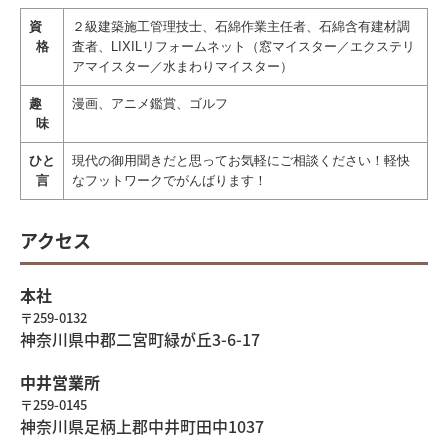
資
２級建築施工管理技士、石綿作業主任者、石綿含有建材調
格
査者、LIXILリフォームネット（窓マイスター／エクステリ
アマイスター／水まわりマイスター）
趣
漫画、アニメ鑑賞、ゴルフ
味
ひと
現代の御用聞きだと思ってお気軽にご相談ください！軽快
言
なフットワークでがんばります！
アクセス
本社
〒259-0132
神奈川県中郡二宮町緑が丘3-6-17
中井営業所
〒259-0145
神奈川県足柄上郡中井町田中1037