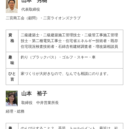
山本 秀樹
会社概要
代表取締役
二宮商工会（顧問）・
二宮ライオンズクラブ
ごあいさつ
アクセス
資
二級建築士・二級建築施工管理技士・二級管工事施工管理
格
技士・
第二種電気工事士・住宅省エネルギー技術者・既存
スタッフ紹介
住宅現況検査技術者・石綿含有建材調査者・増改築相談員
お客様の声
趣
釣り（ブラックバス）・ゴルフ・スキー・車
味
お問い合わせ
ひと
家づくりが大好きなので、なんでも相談にのります。
言
よくあるご質問
山本 裕子
取締役
中井営業所長
経理・総務
趣
のんびりすること？ 手芸 トールペイント。最近は、社