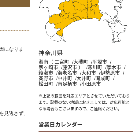
因になりま
神奈川県
湘南（ 二宮町
大磯町
平塚市
茅ヶ崎市
藤沢市 ）
寒川町
厚木市
綾瀬市
海老名市
大和市
伊勢原市
秦野市
中井町
大井町
開成町
松田町
南足柄市
小田原市
※上記の範囲を対応エリアとさせていただいており
ます。記載のない地域におきましては、対応可能と
なる場合もございますので、ご連絡ください。
を見逃さず、
営業日カレンダー