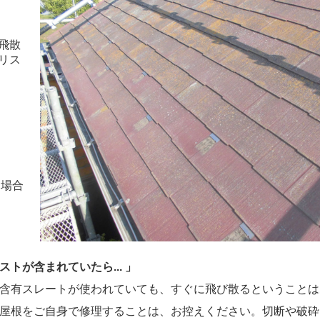
飛散
リス
る場合
トが含まれていたら... 」
含有スレートが使われていても、すぐに飛び散るということは
屋根をご自身で修理することは、お控えください。切断や破砕