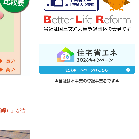
▲当社は本事業の登録事業者です▲
石綿）」
が含