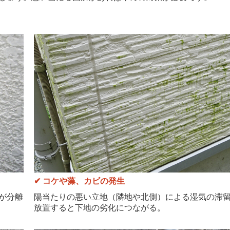
✔
コケや藻、カビの発生
が分離
陽当たりの悪い立地（隣地や北側）による湿気の滞
放置すると下地の劣化につながる。