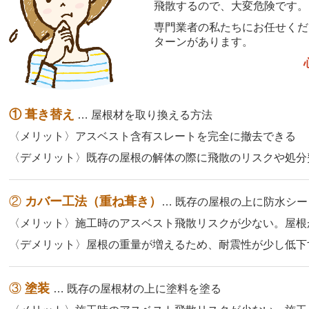
飛散するので、大変危険です。
専門業者の私たちにお任せくだ
ターンがあります。
①
葺き替え
… 屋根材を取り換える方法
〈メリット〉アスベスト含有スレートを完全に撤去できる
〈デメリット〉既存の屋根の解体の際に飛散のリスクや処分
②
カバー工法（重ね葺き）
… 既存の屋根の上に防水シ
〈メリット〉施工時のアスベスト飛散リスクが少ない。屋根
〈デメリット〉屋根の重量が増えるため、耐震性が少し低下
③
塗装
… 既存の屋根材の上に塗料を塗る