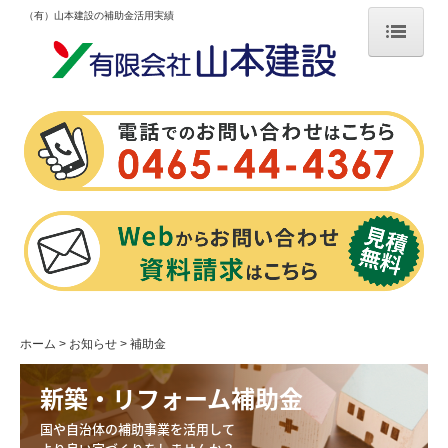
（有）山本建設の補助金活用実績
ホーム
新築
家づくりの流れ
新築施工事例
リフォーム
お知らせ
補助金
ホーム
お知らせ
補助金
チラシ
新築・リフォーム補助金
国や自治体の補助事業を活用して

スタッフ日記