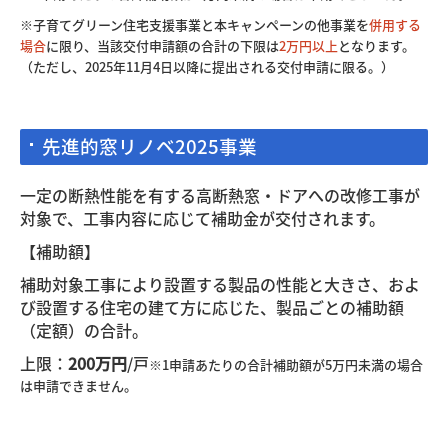
※子育てグリーン住宅支援事業と本キャンペーンの他事業を
併用する
場合
に限り、当該交付申請額の合計の下限は
2万円以上
となります。
（ただし、
2025年11月4日以降に提出される交付申請に限る。）
先進的窓リノベ2025事業
一定の断熱性能を有する高断熱窓・ドアへの改修工事が
対象で、工事内容に応じて補助金が交付されます。
【補助額】
補助対象工事により設置する製品の性能と大きさ、およ
び設置する住宅の建て方に応じた、製品ごとの補助額
（定額）の合計。
上限：
200万円
/戸
※1申請あたりの合計補助額が5万円未満の場合
は申請できません。