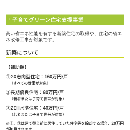
子育てグリーン住宅支援事業
高い省エネ性能を有する新築住宅の取得や、住宅の省エ
ネ改修工事が対象です。
新築について
【補助額】
①
GX
志向型住宅：
160
万円
/
戸
（すべての世帯が対象）
②長期優良住宅：
80
万円
/
戸
（若者または子育て世帯が対象）
③
ZEH
水準住宅：
40
万円
/
戸
（若者または子育て世帯が対象）
※②、③は建て替え前に居住していた住宅等を除却する場合、
20
万円
が加算
されます。