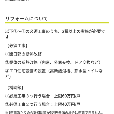
リフォームについて
以下①～③の必須工事のうち、2種以上の実施が必要で
す。
【必須工事】
①開口部の断熱改修
②躯体の断熱改修（内窓、外窓交換、ドア交換など）
③エコ住宅設備の設置（高断熱浴槽、節水型トイレな
ど）
【補助額】
①必須工事
３
つ行う場合：上限
60
万円
/
戸
②必須工事２つ行う場合：上限
40
万円
/
戸
※
1
申請あたりの合計補助額が
5
万円未満の場合は申請できません。