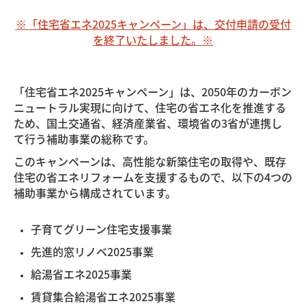
会社概要
※「住宅省エネ2025キャンペーン」は、交付申請の受付
を終了いたしました。※
ごあいさつ
アクセス
「住宅省エネ2025キャンペーン」は、2
050年のカーボン
ニュートラル実現に向けて、住宅の省エネ化を推進する
スタッフ紹介
ため、国土交通省、経済産業省、環境省の3省が連携し
お客様の声
て行う補助事業の総称です。
このキャンペーンは、高性能な新築住宅の取得や、既存
お問い合わせ
住宅の省エネリフォームを支援するもので、以下の4つの
補助事業から構成されています。
よくあるご質問
子育てグリーン住宅支援事業
先進的窓リノベ2025事業
給湯省エネ2025事業
賃貸集合給湯省エネ2025事業